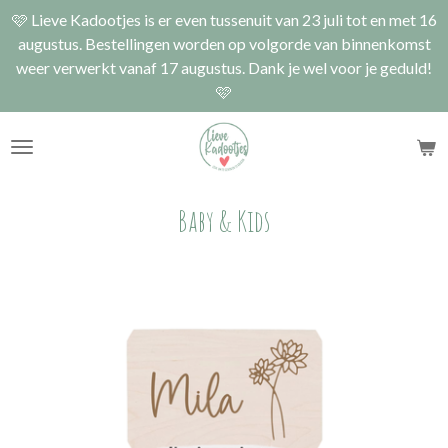
🩷 Lieve Kadootjes is er even tussenuit van 23 juli tot en met 16
Ga
augustus. Bestellingen worden op volgorde van binnenkomst
direct
weer verwerkt vanaf 17 augustus. Dank je wel voor je geduld!
naar
🩷
de
hoofdinhoud
Baby & Kids