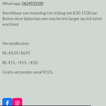
Whatsapp:
0624933189
(bereikbaar van maandag t/m vrijdag van 8.30-15.00 uur.
Buiten deze tijden kan een reactie iets langer op zich laten
wachten)
Verzendkosten:
NL: €4,50 / €6,95
BE: €11,- / €15,- / €20,-
Gratis verzenden vanaf €125,-
F
I