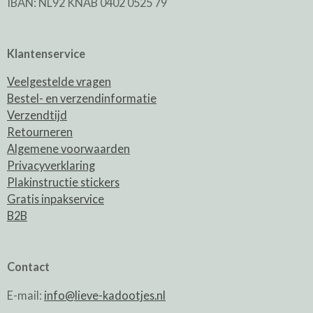
IBAN: NL92 KNAB 0402 0525 79
Klantenservice
Veelgestelde vragen
Bestel- en verzendinformatie
Verzendtijd
Retourneren
Algemene voorwaarden
Privacyverklaring
Plakinstructie stickers
Gratis inpakservice
B2B
Contact
E-mail:
info@lieve-kadootjes.nl