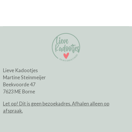
Lieve Kadootjes
Martine Steinmeijer
Beekvoorde 47
7623 ME Borne
Let op! Dit is geen bezoekadres. Afhalen alleen op
afspraak.