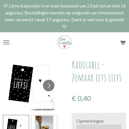
🩷 Lieve Kadootjes is er even tussenuit van 23 juli tot en met 16
Ga
augustus. Bestellingen worden op volgorde van binnenkomst
direct
weer verwerkt vanaf 17 augustus. Dank je wel voor je geduld!
naar
🩷
de
hoofdinhoud
Kadolabel -
Zomaar iets liefs
€ 0,40
Opmerkingen