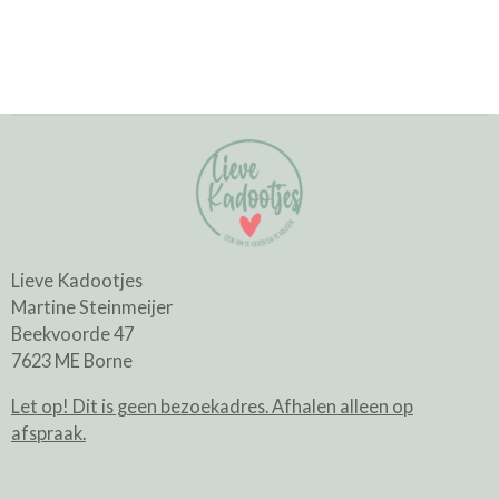
Lieve Kadootjes
Martine Steinmeijer
Beekvoorde 47
7623 ME Borne
Let op! Dit is geen bezoekadres. Afhalen alleen op
afspraak.