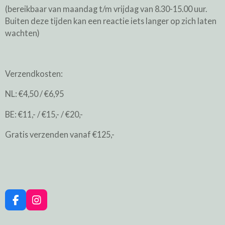
(bereikbaar van maandag t/m vrijdag van 8.30-15.00 uur.
Buiten deze tijden kan een reactie iets langer op zich laten
wachten)
Verzendkosten:
NL: €4,50 / €6,95
BE: €11,- / €15,- / €20,-
Gratis verzenden vanaf €125,-
F
I
a
n
c
s