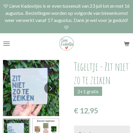
🩷 Lieve Kadootjes is er even tussenuit van 23 juli tot en met 16
Ga
augustus. Bestellingen worden op volgorde van binnenkomst
direct
weer verwerkt vanaf 17 augustus. Dank je wel voor je geduld!
naar
🩷
de
hoofdinhoud
Tegeltje - Zit niet
zo te zeiken
2+1 gratis
€ 12,95