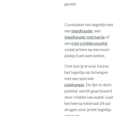
geven!
Combineer het tegeltje met
een
tegelhouder
, een
tegelhouder met hartje
of
een
mini schildersezeltje
zodat je hem op een mooi
plekje kunt neerzetten.
Ook kun je ervoor kiezen
het tegeltje op te hangen
met een speciale
plakhanger
.
De lijm in deze
plakker wordt geactiveerd
door middel van water. Laat
het hierna minimaal 24 uur
drogen voor je het tegeltje
ophangt.