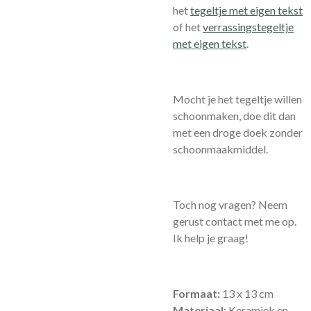
het
tegeltje met eigen tekst
of het
verrassingstegeltje
met eigen tekst
.
Mocht je het tegeltje willen
schoonmaken, doe dit dan
met een droge doek zonder
schoonmaakmiddel.
Toch nog vragen? Neem
gerust contact met me op.
Ik help je graag!
Formaat:
13 x 13 cm
Materiaal:
Keramiek en