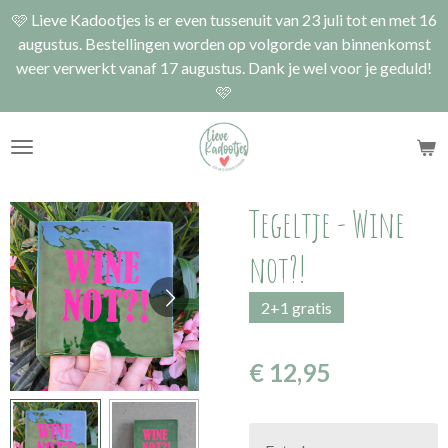
🩷 Lieve Kadootjes is er even tussenuit van 23 juli tot en met 16
Ga
augustus. Bestellingen worden op volgorde van binnenkomst
direct
weer verwerkt vanaf 17 augustus. Dank je wel voor je geduld!
naar
🩷
de
hoofdinhoud
Tegeltje - Wine
not?!
2+1 gratis
€ 12,95