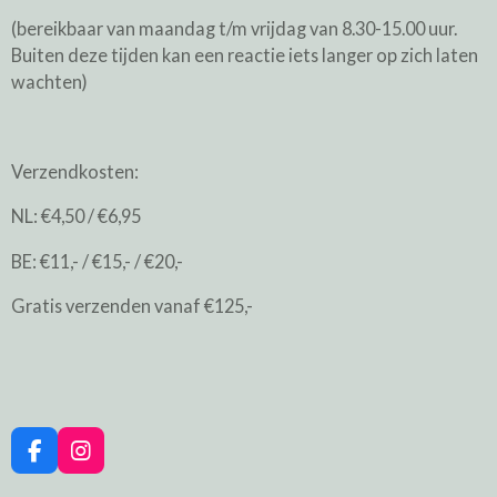
(bereikbaar van maandag t/m vrijdag van 8.30-15.00 uur.
Buiten deze tijden kan een reactie iets langer op zich laten
wachten)
Verzendkosten:
NL: €4,50 / €6,95
BE: €11,- / €15,- / €20,-
Gratis verzenden vanaf €125,-
F
I
a
n