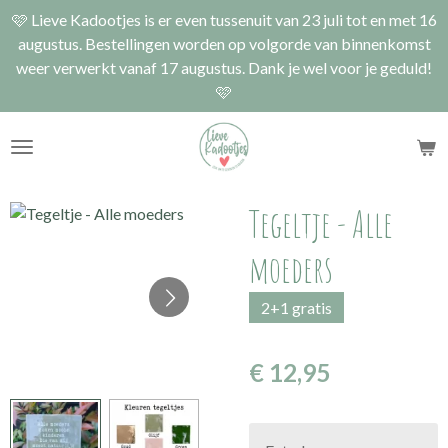
🩷 Lieve Kadootjes is er even tussenuit van 23 juli tot en met 16
Ga
augustus. Bestellingen worden op volgorde van binnenkomst
direct
weer verwerkt vanaf 17 augustus. Dank je wel voor je geduld!
naar
🩷
de
hoofdinhoud
Tegeltje - Alle
moeders
2+1 gratis
€ 12,95