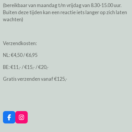
(bereikbaar van maandag t/m vrijdag van 8.30-15.00 uur.
Buiten deze tijden kan een reactie iets langer op zich laten
wachten)
Verzendkosten:
NL: €4,50 / €6,95
BE: €11,- / €15,- / €20,-
Gratis verzenden vanaf €125,-
F
I
a
n
c
s