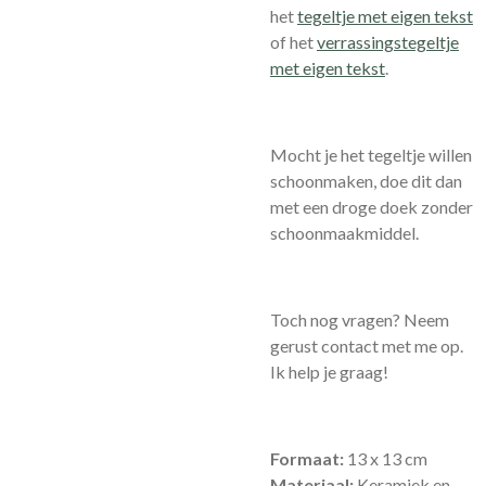
het
tegeltje met eigen tekst
of het
verrassingstegeltje
met eigen tekst
.
Mocht je het tegeltje willen
schoonmaken, doe dit dan
met een droge doek zonder
schoonmaakmiddel.
Toch nog vragen? Neem
gerust contact met me op.
Ik help je graag!
Formaat:
13 x 13 cm
Materiaal:
Keramiek en