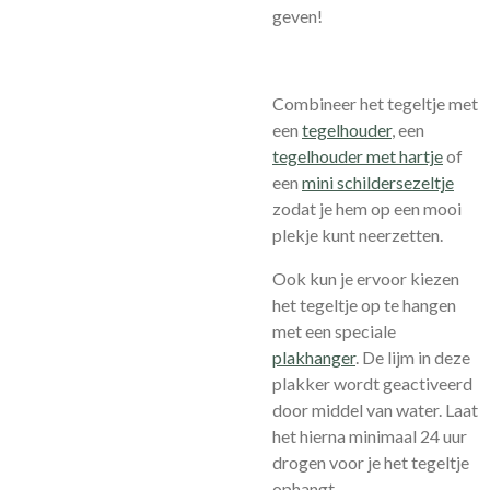
geven!
Combineer het tegeltje met
een
tegelhouder
, een
tegelhouder met hartje
of
een
mini schildersezeltje
zodat je hem op een mooi
plekje kunt neerzetten.
Ook kun je ervoor kiezen
het tegeltje op te hangen
met een speciale
plakhanger
.
De lijm in deze
plakker wordt geactiveerd
door middel van water. Laat
het hierna minimaal 24 uur
drogen voor je het tegeltje
ophangt.