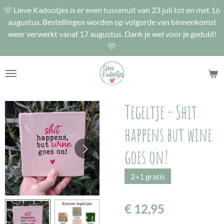
🩷 Lieve Kadootjes is er even tussenuit van 23 juli tot en met 16
Ga
augustus. Bestellingen worden op volgorde van binnenkomst
direct
weer verwerkt vanaf 17 augustus. Dank je wel voor je geduld!
naar
🩷
de
hoofdinhoud
Tegeltje - Shit
happens but wine
goes on!
2+1 gratis
€ 12,95