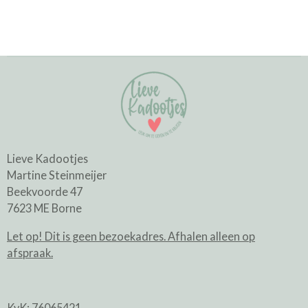
Lieve Kadootjes
Martine Steinmeijer
Beekvoorde 47
7623 ME Borne
Let op! Dit is geen bezoekadres. Afhalen alleen op
afspraak.
KvK: 76065421