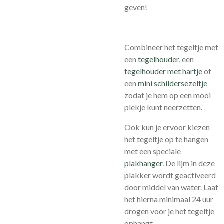
geven!
Combineer het tegeltje met
een
tegelhouder
, een
tegelhouder met hartje
of
een
mini schildersezeltje
zodat je hem op een mooi
plekje kunt neerzetten.
Ook kun je ervoor kiezen
het tegeltje op te hangen
met een speciale
plakhanger
.
De lijm in deze
plakker wordt geactiveerd
door middel van water. Laat
het hierna minimaal 24 uur
drogen voor je het tegeltje
ophangt.