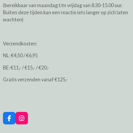
(bereikbaar van maandag t/m vrijdag van 8.30-15.00 uur.
Buiten deze tijden kan een reactie iets langer op zich laten
wachten)
Verzendkosten:
NL: €4,50 / €6,95
BE: €11,- / €15,- / €20,-
Gratis verzenden vanaf €125,-
F
I
a
n
c
s