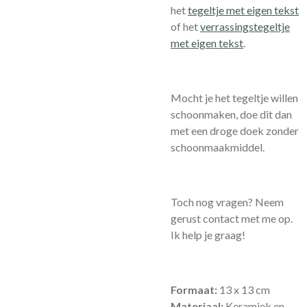
het
tegeltje met eigen tekst
of het
verrassingstegeltje
met eigen tekst
.
Mocht je het tegeltje willen
schoonmaken, doe dit dan
met een droge doek zonder
schoonmaakmiddel.
Toch nog vragen? Neem
gerust contact met me op.
Ik help je graag!
Formaat:
13 x 13 cm
Materiaal:
Keramiek en