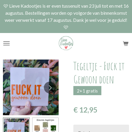
🩷 Lieve Kadootjes is er even tussenuit van 23 juli tot en met 16
Ga
augustus. Bestellingen worden op volgorde van binnenkomst
direct
weer verwerkt vanaf 17 augustus. Dank je wel voor je geduld!
naar
🩷
de
hoofdinhoud
Tegeltje - Fuck it
Gewoon doen
2+1 gratis
€ 12,95