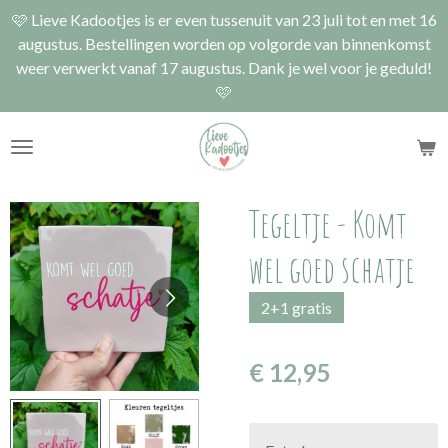
🩷 Lieve Kadootjes is er even tussenuit van 23 juli tot en met 16
Ga
augustus. Bestellingen worden op volgorde van binnenkomst
direct
weer verwerkt vanaf 17 augustus. Dank je wel voor je geduld!
naar
🩷
de
hoofdinhoud
Tegeltje - Komt
wel goed schatje
2+1 gratis
€ 12,95