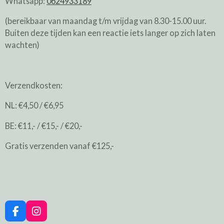
Whatsapp:
0624933189
(bereikbaar van maandag t/m vrijdag van 8.30-15.00 uur.
Buiten deze tijden kan een reactie iets langer op zich laten
wachten)
Verzendkosten:
NL: €4,50 / €6,95
BE: €11,- / €15,- / €20,-
Gratis verzenden vanaf €125,-
F
I