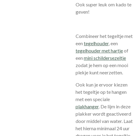
Ook super leuk om kado te
geven!
Combineer het tegeltje met
een
tegelhouder
, een
tegelhouder met hartje
of
een
mini schildersezeltje
zodat je hem op een mooi
plekje kunt neerzetten.
Ook kun je ervoor kiezen
het tegeltje op te hangen
met een speciale
plakhanger
.
De lijm in deze
plakker wordt geactiveerd
door middel van water. Laat
het hierna minimaal 24 uur
drogen voor je het tegeltje