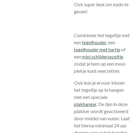
Ook super leuk om kado te
geven!
Combineer het tegeltje met
een
tegelhouder
, een
tegelhouder met hartje
of
een
mini schildersezeltje
zodat je hem op een mooi
plekje kunt neerzetten.
Ook kun je ervoor kiezen
het tegeltje op te hangen
met een speciale
plakhanger
.
De lijm in deze
plakker wordt geactiveerd
door middel van water. Laat
het hierna minimaal 24 uur
drogen voor je het tegeltje