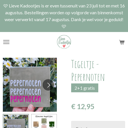
🩷 Lieve Kadootjes is er even tussenuit van 23 juli tot en met 16
Ga
augustus. Bestellingen worden op volgorde van binnenkomst
direct
weer verwerkt vanaf 17 augustus. Dank je wel voor je geduld!
naar
🩷
de
hoofdinhoud
Tegeltje -
Pepernoten
2+1 gratis
€ 12,95