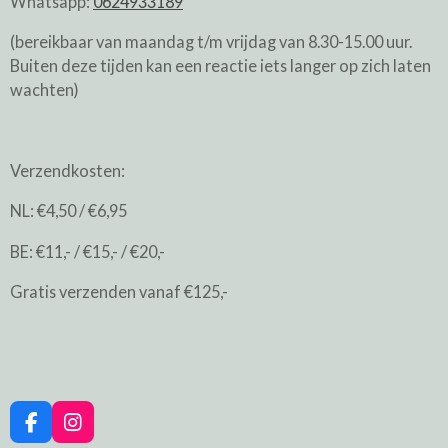
Whatsapp:
0624933189
(bereikbaar van maandag t/m vrijdag van 8.30-15.00 uur.
Buiten deze tijden kan een reactie iets langer op zich laten
wachten)
Verzendkosten:
NL: €4,50 / €6,95
BE: €11,- / €15,- / €20,-
Gratis verzenden vanaf €125,-
F
I