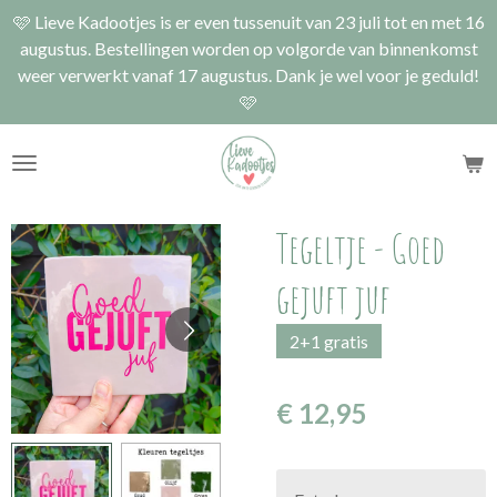
🩷 Lieve Kadootjes is er even tussenuit van 23 juli tot en met 16
Ga
augustus. Bestellingen worden op volgorde van binnenkomst
direct
weer verwerkt vanaf 17 augustus. Dank je wel voor je geduld!
naar
🩷
de
hoofdinhoud
Tegeltje - Goed
gejuft juf
2+1 gratis
€ 12,95