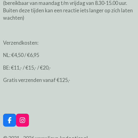
(bereikbaar van maandag t/m vrijdag van 8.30-15.00 uur.
Buiten deze tijden kan een reactie iets langer op zich laten
wachten)
Verzendkosten:
NL: €4,50 / €6,95
BE: €11,- / €15,- / €20,-
Gratis verzenden vanaf €125,-
F
I
a
n
c
s