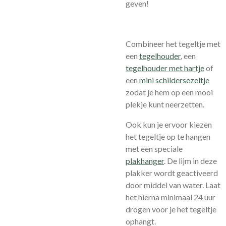
geven!
Combineer het tegeltje met
een
tegelhouder
, een
tegelhouder met hartje
of
een
mini schildersezeltje
zodat je hem op een mooi
plekje kunt neerzetten.
Ook kun je ervoor kiezen
het tegeltje op te hangen
met een speciale
plakhanger
.
De lijm in deze
plakker wordt geactiveerd
door middel van water. Laat
het hierna minimaal 24 uur
drogen voor je het tegeltje
ophangt.