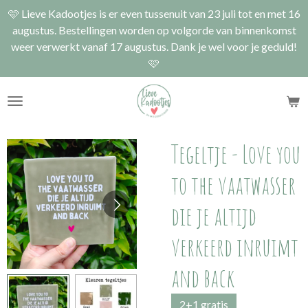
🩷 Lieve Kadootjes is er even tussenuit van 23 juli tot en met 16
Ga
augustus. Bestellingen worden op volgorde van binnenkomst
direct
weer verwerkt vanaf 17 augustus. Dank je wel voor je geduld!
naar
🩷
de
hoofdinhoud
Tegeltje - Love you
to the vaatwasser
die je altijd
verkeerd inruimt
and back
2+1 gratis