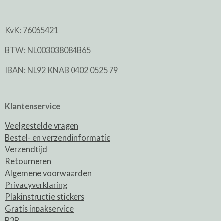
KvK: 76065421
BTW: NL003038084B65
IBAN: NL92 KNAB 0402 0525 79
Klantenservice
Veelgestelde vragen
Bestel- en verzendinformatie
Verzendtijd
Retourneren
Algemene voorwaarden
Privacyverklaring
Plakinstructie stickers
Gratis inpakservice
B2B