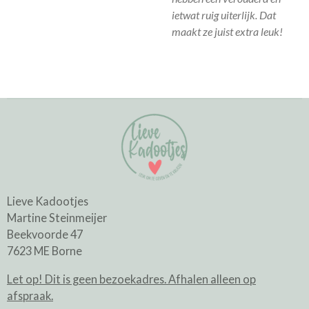
ietwat ruig uiterlijk. Dat
maakt ze juist extra leuk!
Lieve Kadootjes
Martine Steinmeijer
Beekvoorde 47
7623 ME Borne
Let op! Dit is geen bezoekadres. Afhalen alleen op
afspraak.