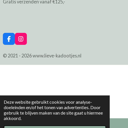
Gratis verzenden vanaf €125,-
F
I
a
n
c
s
© 2021 - 2026 www.lieve-kadootjes.nl
e
t
b
a
o
g
o
r
k
a
m
Deze website gebruikt cookies voor analyse-
doeleinden en/of het tonen van advertenties. Door
gebruik te blijven maken van de site gaat u hiermee
akkoord.