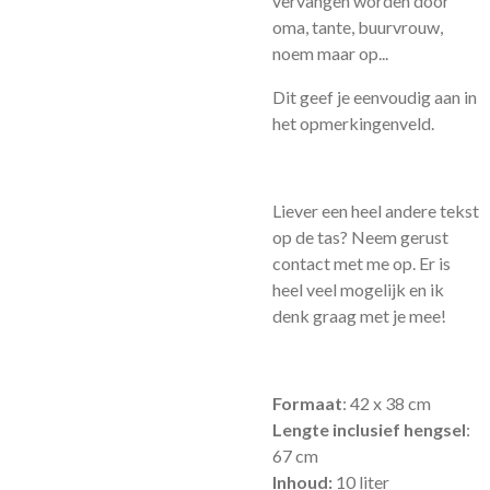
vervangen worden door
oma, tante, buurvrouw,
noem maar op...
Dit geef je eenvoudig aan in
het opmerkingenveld.
Liever een heel andere tekst
op de tas? Neem gerust
contact met me op. Er is
heel veel mogelijk en ik
denk graag met je mee!
Formaat
: 42 x 38 cm
Lengte inclusief hengsel
:
67 cm
Inhoud:
10 liter