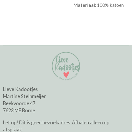
Materiaal
: 100% katoen
Lieve Kadootjes
Martine Steinmeijer
Beekvoorde 47
7623 ME Borne
Let op! Dit is geen bezoekadres. Afhalen alleen op
afspraak.