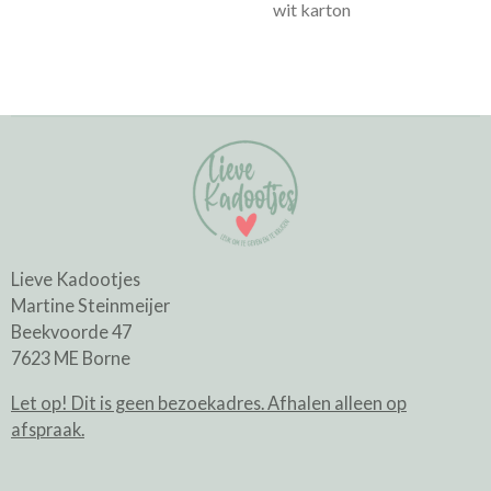
wit karton
Lieve Kadootjes
Martine Steinmeijer
Beekvoorde 47
7623 ME Borne
Let op! Dit is geen bezoekadres. Afhalen alleen op
afspraak.