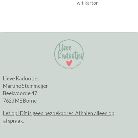
wit karton
Lieve Kadootjes
Martine Steinmeijer
Beekvoorde 47
7623 ME Borne
Let op! Dit is geen bezoekadres. Afhalen alleen op
afspraak.