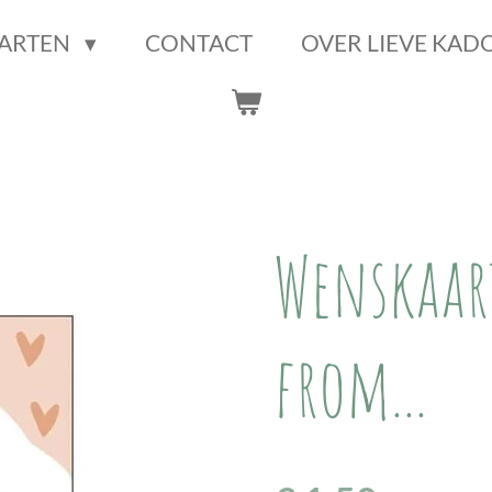
ARTEN
CONTACT
OVER LIEVE KAD
Wenskaart
from...