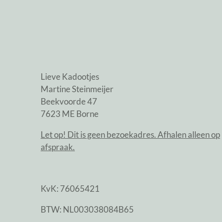
Lieve Kadootjes
Martine Steinmeijer
Beekvoorde 47
7623 ME Borne
Let op! Dit is geen bezoekadres. Afhalen alleen op
afspraak.
KvK: 76065421
BTW: NL003038084B65