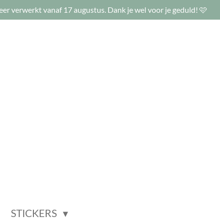
eer verwerkt vanaf 17 augustus. Dank je wel voor je geduld! 🩷
STICKERS