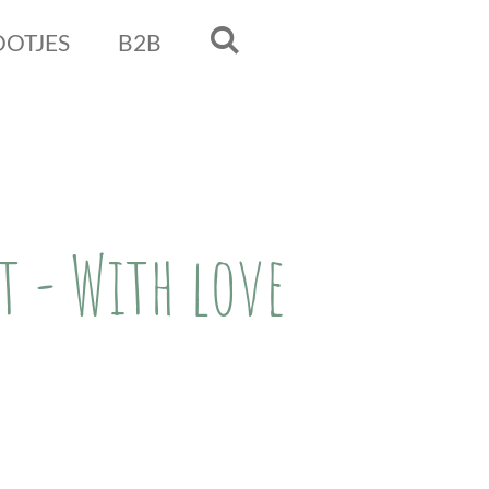
OOTJES
B2B
 - With love